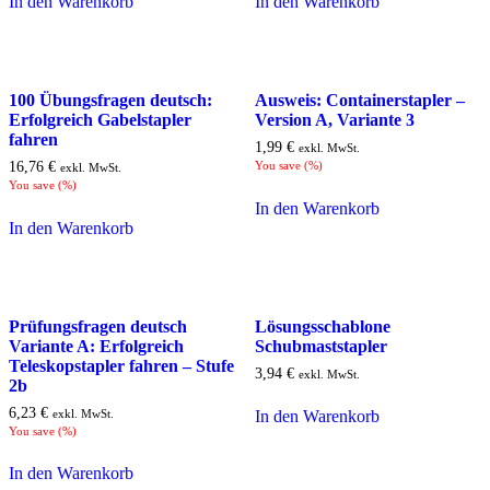
In den Warenkorb
In den Warenkorb
100 Übungsfragen deutsch:
Ausweis: Containerstapler –
Erfolgreich Gabelstapler
Version A, Variante 3
fahren
1,99
€
exkl. MwSt.
16,76
€
You save
(
%)
exkl. MwSt.
You save
(
%)
In den Warenkorb
In den Warenkorb
Prüfungsfragen deutsch
Lösungsschablone
Variante A: Erfolgreich
Schubmaststapler
Teleskopstapler fahren – Stufe
3,94
€
exkl. MwSt.
2b
6,23
€
exkl. MwSt.
In den Warenkorb
You save
(
%)
In den Warenkorb