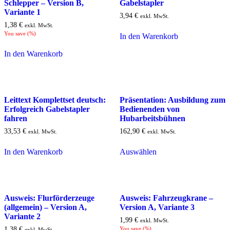
Schlepper – Version B,
Gabelstapler
Variante 1
3,94
€
exkl. MwSt.
1,38
€
exkl. MwSt.
You save
(
%)
In den Warenkorb
In den Warenkorb
Leittext Komplettset deutsch:
Präsentation: Ausbildung zum
Erfolgreich Gabelstapler
Bedienenden von
fahren
Hubarbeitsbühnen
33,53
€
162,90
€
exkl. MwSt.
exkl. MwSt.
In den Warenkorb
Auswählen
Ausweis: Flurförderzeuge
Ausweis: Fahrzeugkrane –
(allgemein) – Version A,
Version A, Variante 3
Variante 2
1,99
€
exkl. MwSt.
1,38
€
You save
(
%)
exkl. MwSt.