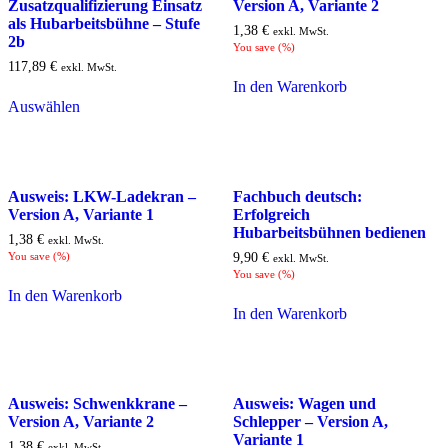
Zusatzqualifizierung Einsatz
Version A, Variante 2
als Hubarbeitsbühne – Stufe
1,38
€
exkl. MwSt.
2b
You save
(
%)
117,89
€
exkl. MwSt.
In den Warenkorb
Auswählen
Ausweis: LKW-Ladekran –
Fachbuch deutsch:
Version A, Variante 1
Erfolgreich
Hubarbeitsbühnen bedienen
1,38
€
exkl. MwSt.
You save
(
%)
9,90
€
exkl. MwSt.
You save
(
%)
In den Warenkorb
In den Warenkorb
Ausweis: Schwenkkrane –
Ausweis: Wagen und
Version A, Variante 2
Schlepper – Version A,
Variante 1
1,38
€
exkl. MwSt.