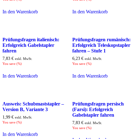
In den Warenkorb
In den Warenkorb
Prüfungsfragen italienisch:
Prüfungsfragen rumänisch:
Erfolgreich Gabelstapler
Erfolgreich Teleskopstapler
fahren
fahren – Stufe 1
7,83
€
6,23
€
exkl. MwSt.
exkl. MwSt.
You save
(
%)
You save
(
%)
In den Warenkorb
In den Warenkorb
Ausweis: Schubmaststapler –
Prüfungsfragen persisch
Version B, Variante 3
(Farsi): Erfolgreich
Gabelstapler fahren
1,99
€
exkl. MwSt.
You save
(
%)
7,83
€
exkl. MwSt.
You save
(
%)
In den Warenkorb