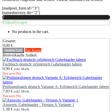
[mailpoet_form id="3"]
[namedirectory dir="2"]
0
Einkaufswagen
No products in the cart.
Gesamt:
0,00
€
Zur Kasse
Update Cart
Bestverkaufte Artikel:
Fachbuch deutsch: erfolgreich Gabelstapler fahren
9,90
€
exkl. MwSt.
You save
(
%)
Prüfungsfragen deutsch Variante A: Erfolgreich Gabelstapler fahren
7,83
€
exkl. MwSt.
You save
(
%)
Ausweis: Gabelstapler - Version A,Variante 1
1,38
€
exkl. MwSt.