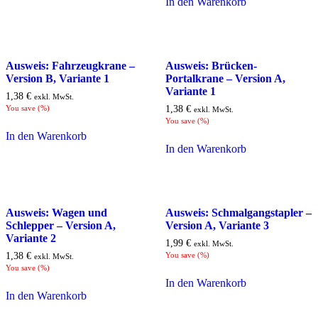
In den Warenkorb
Ausweis: Fahrzeugkrane –
Ausweis: Brücken-
Version B, Variante 1
Portalkrane – Version A,
Variante 1
1,38
€
exkl. MwSt.
You save
(
%)
1,38
€
exkl. MwSt.
You save
(
%)
In den Warenkorb
In den Warenkorb
Ausweis: Wagen und
Ausweis: Schmalgangstapler –
Schlepper – Version A,
Version A, Variante 3
Variante 2
1,99
€
exkl. MwSt.
1,38
€
You save
(
%)
exkl. MwSt.
You save
(
%)
In den Warenkorb
In den Warenkorb