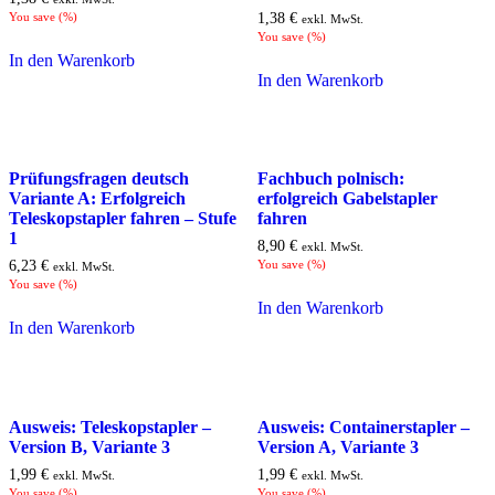
You save
(
%)
1,38
€
exkl. MwSt.
You save
(
%)
In den Warenkorb
In den Warenkorb
Prüfungsfragen deutsch
Fachbuch polnisch:
Variante A: Erfolgreich
erfolgreich Gabelstapler
Teleskopstapler fahren – Stufe
fahren
1
8,90
€
exkl. MwSt.
6,23
€
You save
(
%)
exkl. MwSt.
You save
(
%)
In den Warenkorb
In den Warenkorb
Ausweis: Teleskopstapler –
Ausweis: Containerstapler –
Version B, Variante 3
Version A, Variante 3
1,99
€
1,99
€
exkl. MwSt.
exkl. MwSt.
You save
(
%)
You save
(
%)