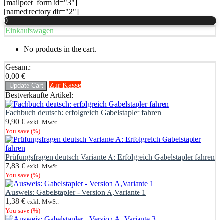
[mailpoet_form id="3"]
[namedirectory dir="2"]
0
Einkaufswagen
No products in the cart.
Gesamt:
0,00
€
Zur Kasse
Update Cart
Bestverkaufte Artikel:
Fachbuch deutsch: erfolgreich Gabelstapler fahren
9,90
€
exkl. MwSt.
You save
(
%)
Prüfungsfragen deutsch Variante A: Erfolgreich Gabelstapler fahren
7,83
€
exkl. MwSt.
You save
(
%)
Ausweis: Gabelstapler - Version A,Variante 1
1,38
€
exkl. MwSt.
You save
(
%)