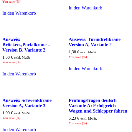
You save
(
%)
In den Warenkorb
In den Warenkorb
Ausweis:
Ausweis: Turmdrehkrane –
Brücken-,Portalkrane –
Version A, Variante 2
Version B, Variante 2
1,38
€
exkl. MwSt.
1,38
€
You save
(
%)
exkl. MwSt.
You save
(
%)
In den Warenkorb
In den Warenkorb
Ausweis: Schwenkkrane –
Prüfungsfragen deutsch
Version A, Variante 3
Variante A: Erfolgreich
Wagen und Schlepper fahren
1,99
€
exkl. MwSt.
You save
(
%)
6,23
€
exkl. MwSt.
You save
(
%)
In den Warenkorb