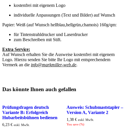
kostenfrei mit eigenem Logo
individuelle Anpassungen (Text und Bilder) auf Wunsch
Papier: Weiß (auf Wunsch hellblau,hellgrün,chamois) 160g/qm:
für Tintenstrahldrucker und Laserdrucker
zum Beschreiben mit Stift.
Extra Service:
Auf Wunsch erhalten Sie die Ausweise kostenfrei mit eigenem
Logo. Hierzu senden Sie bitte Ihr Logo mit entsprechendem
Vermerk an die
info@markmiller-web.de
.
Das könnte Ihnen auch gefallen
Prüfungsfragen deutsch
Ausweis: Schubmaststapler –
Variante B: Erfolgreich
Version A, Variante 2
Hubarbeitsbühnen bedienen
1,38
€
exkl. MwSt.
6,23
€
You save
(
%)
exkl. MwSt.