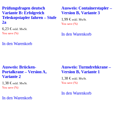
Prüfungsfragen deutsch
Ausweis: Containerstapler –
Variante B: Erfolgreich
Version B, Variante 3
Teleskopstapler fahren – Stufe
1,99
€
exkl. MwSt.
2a
You save
(
%)
6,23
€
exkl. MwSt.
You save
(
%)
In den Warenkorb
In den Warenkorb
Ausweis: Brücken-
Ausweis: Turmdrehkrane –
Portalkrane – Version A,
Version B, Variante 1
Variante 2
1,38
€
exkl. MwSt.
1,38
€
You save
(
%)
exkl. MwSt.
You save
(
%)
In den Warenkorb
In den Warenkorb