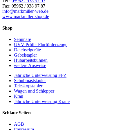
Tel.:
05962 / 938 97 97
Fax: 05962 / 938 97 87
info@markmiller-web.de
www.markmiller-shop.de
Shop
Seminare
UVV Prüfer Flurförderzeuge
Deichselgeräte
Gabelstapler
Hubarbeitsbühnen
weitere Ausweise
Jährliche Unterweisung FFZ
Schubmaststapler
Teleskopstapler
Wagen und Schlepper
Kran
Jährliche Unterweisung Krane
Schlaue Seiten
AGB
Impressum