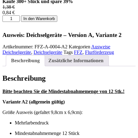
Kaufe 300+ Stück und spare 39%
1,38
€
0,84
€
Ausweis:
In den Warenkorb
Deichselgeräte
-
Version
Ausweis: Deichselgeräte – Version A, Variante 2
A,
Variante
Artikelnummer:
FFZ-A-0004-A2
Kategorien
Ausweise
2
Deichselgeräte
,
Deichselgeräte
Tags
FFZ
,
Flurförderzeug
Menge
Beschreibung
Zusätzliche Informationen
Beschreibung
Bitte beachten Sie die Mindestabnahmemenge von 12 Stk.!
Variante A2 (allgemein gültig)
Größe Ausweis (gefaltet 9,8cm x 6,9cm):
Mehrfarbendruck
Mindestabnahmemenge 12 Stück