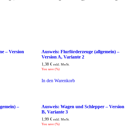
ne – Version
Ausweis: Flurförderzeuge (allgemein) –
Version A, Variante 2
1,38
€
exkl. MwSt.
You save
(
%)
In den Warenkorb
lgemein) –
Ausweis: Wagen und Schlepper – Version
B, Variante 3
1,99
€
exkl. MwSt.
You save
(
%)