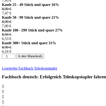
7,93
€
Kaufe 25 - 49 Stück und spare 16%
8,90
€
7,47
€
Kaufe 50 - 99 Stück und spare 21%
8,90
€
7,00
€
Kaufe 100 - 299 Stück und spare 27%
8,90
€
6,53
€
Kaufe 300+ Stück und spare 31%
8,90
€
6,16
€
Fachbuch
In den Warenkorb
deutsch:
Erfolgreich
Teleskopstapler
Leseprobe Fachbuch Teleskopstapler
fahren
Fachbuch deutsch: Erfolgreich Teleskopstapler fahre
Menge