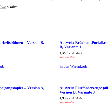
b.de
senden.
rbeitsbühnen – Version B,
Ausweis: Brücken-,Portalkra
B, Variante 1
1,38
€
exkl. MwSt.
You save
(
%)
orb
In den Warenkorb
algangstapler – Version A,
Ausweis: Flurförderzeuge (al
Version B, Variante 3
1,99
€
exkl. MwSt.
You save
(
%)