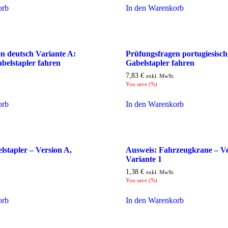
orb
In den Warenkorb
n deutsch Variante A:
Prüfungsfragen portugiesisch
abelstapler fahren
Gabelstapler fahren
7,83
€
exkl. MwSt.
You save
(
%)
orb
In den Warenkorb
lstapler – Version A,
Ausweis: Fahrzeugkrane – Ve
Variante 1
1,38
€
exkl. MwSt.
You save
(
%)
orb
In den Warenkorb