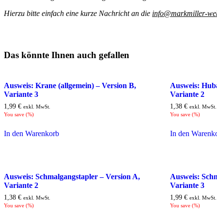
Hierzu bitte einfach eine kurze Nachricht an die
info@markmiller-we
Das könnte Ihnen auch gefallen
Ausweis: Krane (allgemein) – Version B,
Ausweis: Huba
Variante 3
Variante 2
1,99
€
1,38
€
exkl. MwSt.
exkl. MwSt.
You save
(
%)
You save
(
%)
In den Warenkorb
In den Warenk
Ausweis: Schmalgangstapler – Version A,
Ausweis: Schm
Variante 2
Variante 3
1,38
€
1,99
€
exkl. MwSt.
exkl. MwSt.
You save
(
%)
You save
(
%)