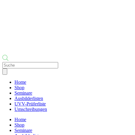
Products
search
Home
Shop
Seminare
Ausbilderlisten
UVV-Prüferliste
Umschreibungen
Home
Shop
Seminare