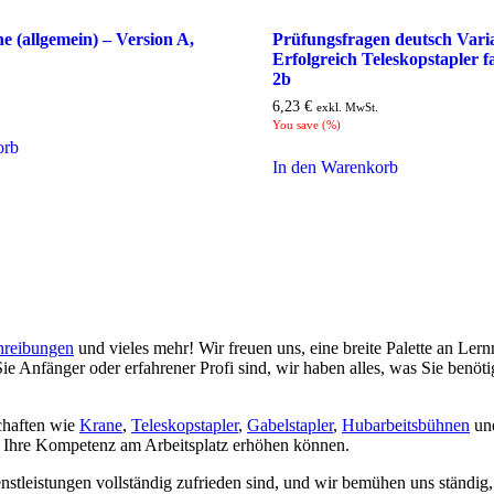
e (allgemein) – Version A,
Prüfungsfragen deutsch Vari
Erfolgreich Teleskopstapler f
2b
6,23
€
exkl. MwSt.
You save
(
%)
orb
In den Warenkorb
reibungen
und vieles mehr! Wir freuen uns, eine breite Palette an Lern
ie Anfänger oder erfahrener Profi sind, wir haben alles, was Sie benö
schaften wie
Krane
,
Teleskopstapler
,
Gabelstapler
,
Hubarbeitsbühnen
und
ie Ihre Kompetenz am Arbeitsplatz erhöhen können.
enstleistungen vollständig zufrieden sind, und wir bemühen uns ständig