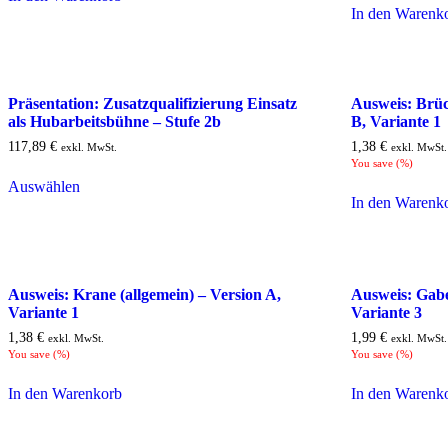
In den Warenk
Präsentation: Zusatzqualifizierung Einsatz
Ausweis: Brüc
als Hubarbeitsbühne – Stufe 2b
B, Variante 1
117,89
€
1,38
€
exkl. MwSt.
exkl. MwSt.
You save
(
%)
Auswählen
In den Warenk
Ausweis: Krane (allgemein) – Version A,
Ausweis: Gabe
Variante 1
Variante 3
1,38
€
1,99
€
exkl. MwSt.
exkl. MwSt.
You save
(
%)
You save
(
%)
In den Warenkorb
In den Warenk