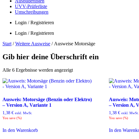
Ausbilderlisten
UVV-Prüferliste
Umschreibungen
Login / Registrieren
Login / Registrieren
Start
/
Weitere Ausweise
/ Ausweise Motorsäge
Gib hier deine Überschrift ein
Alle 6 Ergebnisse werden angezeigt
Ausweis: Motorsäge (Benzin oder Elektro)
Ausweis: Moto
– Version A, Variante 1
– Version A, V
1,38
€
1,38
€
exkl. MwSt.
exkl. MwSt.
You save
(
%)
You save
(
%)
In den Warenkorb
In den Warenk