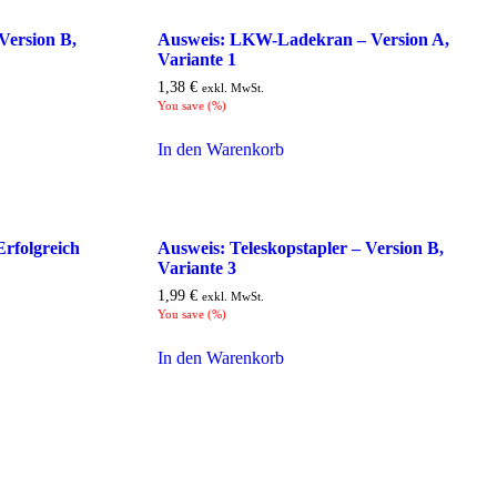
ersion B,
Ausweis: LKW-Ladekran – Version A,
Variante 1
1,38
€
exkl. MwSt.
You save
(
%)
In den Warenkorb
Erfolgreich
Ausweis: Teleskopstapler – Version B,
Variante 3
1,99
€
exkl. MwSt.
You save
(
%)
In den Warenkorb