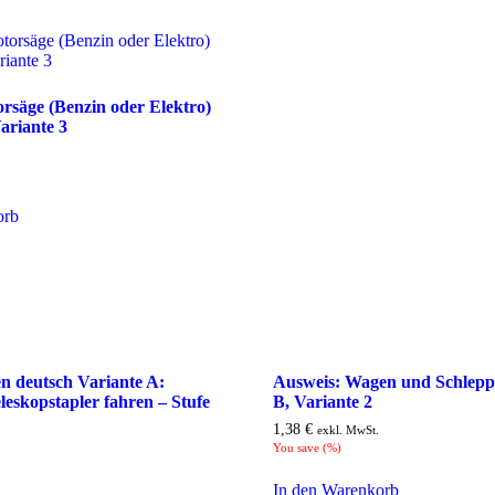
rsäge (Benzin oder Elektro)
ariante 3
orb
n deutsch Variante A:
Ausweis: Wagen und Schleppe
leskopstapler fahren – Stufe
B, Variante 2
1,38
€
exkl. MwSt.
You save
(
%)
In den Warenkorb