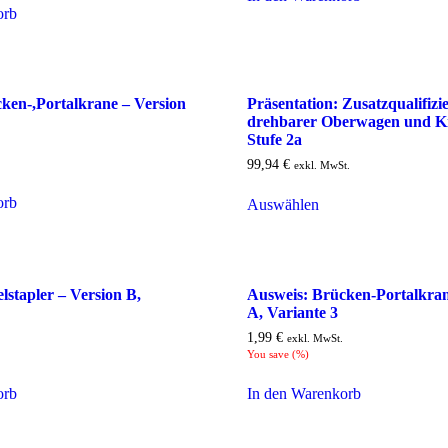
orb
ken-,Portalkrane – Version
Präsentation: Zusatzqualifizi
drehbarer Oberwagen und Kr
Stufe 2a
99,94
€
exkl. MwSt.
orb
Auswählen
lstapler – Version B,
Ausweis: Brücken-Portalkran
A, Variante 3
1,99
€
exkl. MwSt.
You save
(
%)
orb
In den Warenkorb