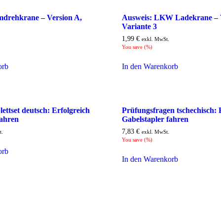
mdrehkrane – Version A,
Ausweis: LKW Ladekrane – V
Variante 3
1,99
€
exkl. MwSt.
You save
(
%)
orb
In den Warenkorb
ettset deutsch: Erfolgreich
Prüfungsfragen tschechisch: 
fahren
Gabelstapler fahren
7,83
€
t.
exkl. MwSt.
You save
(
%)
orb
In den Warenkorb