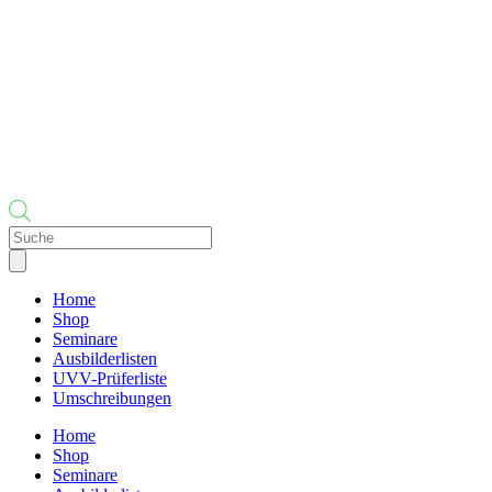
Products
search
Home
Shop
Seminare
Ausbilderlisten
UVV-Prüferliste
Umschreibungen
Home
Shop
Seminare