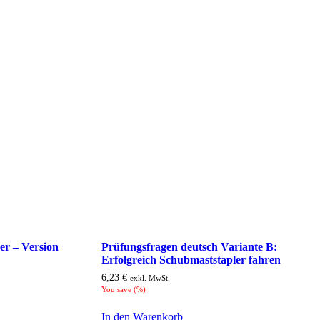
r – Version
Prüfungsfragen deutsch Variante B:
Erfolgreich Schubmaststapler fahren
6,23
€
exkl. MwSt.
You save
(
%)
In den Warenkorb