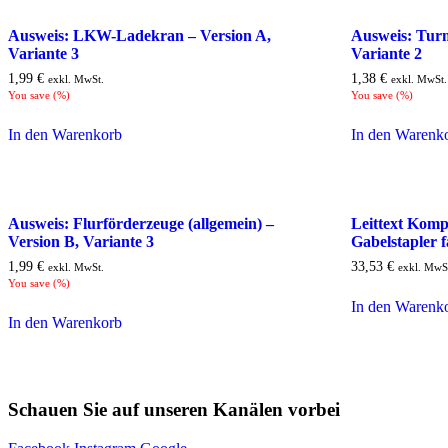
Ausweis: LKW-Ladekran – Version A,
Ausweis: Tur
Variante 3
Variante 2
1,99
€
1,38
€
exkl. MwSt.
exkl. MwSt.
You save
(
%)
You save
(
%)
In den Warenkorb
In den Warenk
Ausweis: Flurförderzeuge (allgemein) –
Leittext Kompl
Version B, Variante 3
Gabelstapler 
1,99
€
33,53
€
exkl. MwSt.
exkl. MwS
You save
(
%)
In den Warenk
In den Warenkorb
Schauen Sie auf unseren Kanälen vorbei