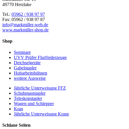
49770 Herzlake
Tel.:
05962 / 938 97 97
Fax: 05962 / 938 97 87
info@markmiller-web.de
www.markmiller-shop.de
Shop
Seminare
UVV Prüfer Flurförderzeuge
Deichselgeräte
Gabelstapler
Hubarbeitsbühnen
weitere Ausweise
Jährliche Unterweisung FFZ
Schubmaststapler
Teleskopstapler
Wagen und Schlepper
Kran
Jährliche Unterweisung Krane
Schlaue Seiten