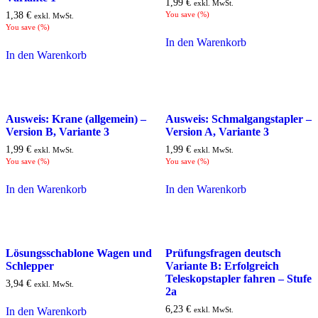
1,99
€
exkl. MwSt.
1,38
€
You save
(
%)
exkl. MwSt.
You save
(
%)
In den Warenkorb
In den Warenkorb
Ausweis: Krane (allgemein) –
Ausweis: Schmalgangstapler –
Version B, Variante 3
Version A, Variante 3
1,99
€
1,99
€
exkl. MwSt.
exkl. MwSt.
You save
(
%)
You save
(
%)
In den Warenkorb
In den Warenkorb
Lösungsschablone Wagen und
Prüfungsfragen deutsch
Schlepper
Variante B: Erfolgreich
Teleskopstapler fahren – Stufe
3,94
€
exkl. MwSt.
2a
6,23
€
exkl. MwSt.
In den Warenkorb