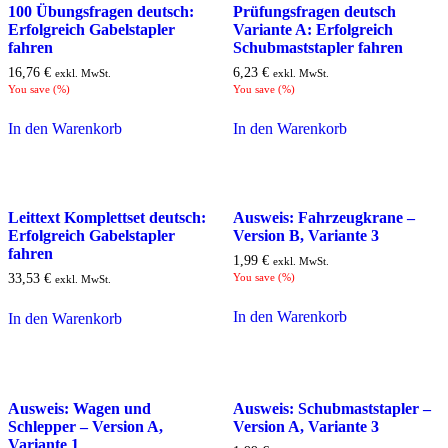
100 Übungsfragen deutsch:
Prüfungsfragen deutsch
Erfolgreich Gabelstapler
Variante A: Erfolgreich
fahren
Schubmaststapler fahren
16,76
€
6,23
€
exkl. MwSt.
exkl. MwSt.
You save
(
%)
You save
(
%)
In den Warenkorb
In den Warenkorb
Leittext Komplettset deutsch:
Ausweis: Fahrzeugkrane –
Erfolgreich Gabelstapler
Version B, Variante 3
fahren
1,99
€
exkl. MwSt.
33,53
€
You save
(
%)
exkl. MwSt.
In den Warenkorb
In den Warenkorb
Ausweis: Wagen und
Ausweis: Schubmaststapler –
Schlepper – Version A,
Version A, Variante 3
Variante 1