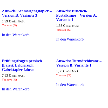
Ausweis: Schmalgangstapler –
Ausweis: Brücken-
Version B, Variante 3
Portalkrane – Version A,
Variante 1
1,99
€
exkl. MwSt.
You save
(
%)
1,38
€
exkl. MwSt.
You save
(
%)
In den Warenkorb
In den Warenkorb
Prüfungsfragen persisch
Ausweis: Turmdrehkrane –
(Farsi): Erfolgreich
Version B, Variante 1
Gabelstapler fahren
1,38
€
exkl. MwSt.
7,83
€
You save
(
%)
exkl. MwSt.
You save
(
%)
In den Warenkorb
In den Warenkorb