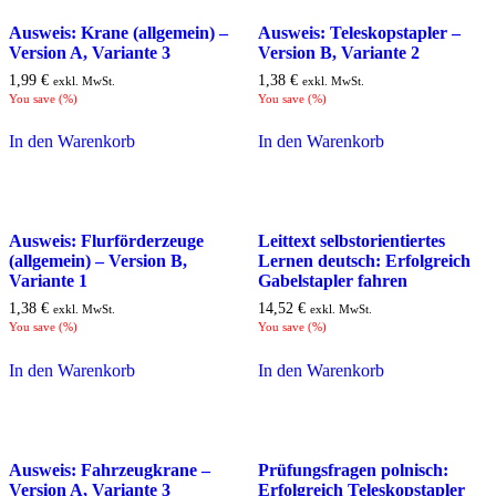
Ausweis: Krane (allgemein) –
Ausweis: Teleskopstapler –
Version A, Variante 3
Version B, Variante 2
1,99
€
1,38
€
exkl. MwSt.
exkl. MwSt.
You save
(
%)
You save
(
%)
In den Warenkorb
In den Warenkorb
Ausweis: Flurförderzeuge
Leittext selbstorientiertes
(allgemein) – Version B,
Lernen deutsch: Erfolgreich
Variante 1
Gabelstapler fahren
1,38
€
14,52
€
exkl. MwSt.
exkl. MwSt.
You save
(
%)
You save
(
%)
In den Warenkorb
In den Warenkorb
Ausweis: Fahrzeugkrane –
Prüfungsfragen polnisch:
Version A, Variante 3
Erfolgreich Teleskopstapler