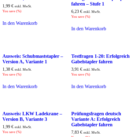
fahren – Stufe 1
1,99
€
exkl. MwSt.
You save
(
%)
6,23
€
exkl. MwSt.
You save
(
%)
In den Warenkorb
In den Warenkorb
Ausweis: Schubmaststapler –
Testfragen 1-20: Erfolgreich
Version A, Variante 1
Gabelstapler fahren
1,38
€
3,91
€
exkl. MwSt.
exkl. MwSt.
You save
(
%)
You save
(
%)
In den Warenkorb
In den Warenkorb
Ausweis: LKW Ladekrane –
Prüfungsfragen deutsch
Version B, Variante 3
Variante A: Erfolgreich
Gabelstapler fahren
1,99
€
exkl. MwSt.
You save
(
%)
7,83
€
exkl. MwSt.