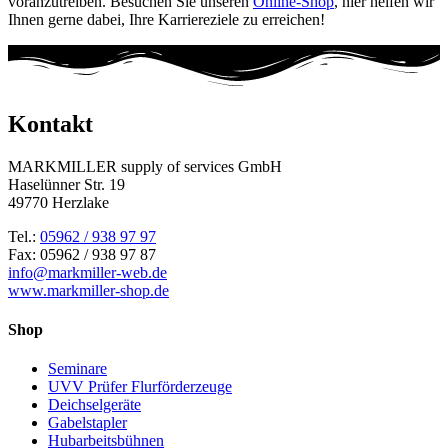
voranzutreiben. Besuchen Sie unseren
Online-Shop
, hier helfen wir
Ihnen gerne dabei, Ihre Karriereziele zu erreichen!
Kontakt
MARKMILLER supply of services GmbH
Haselünner Str. 19
49770 Herzlake
Tel.:
05962 / 938 97 97
Fax: 05962 / 938 97 87
info@markmiller-web.de
www.markmiller-shop.de
Shop
Seminare
UVV Prüfer Flurförderzeuge
Deichselgeräte
Gabelstapler
Hubarbeitsbühnen