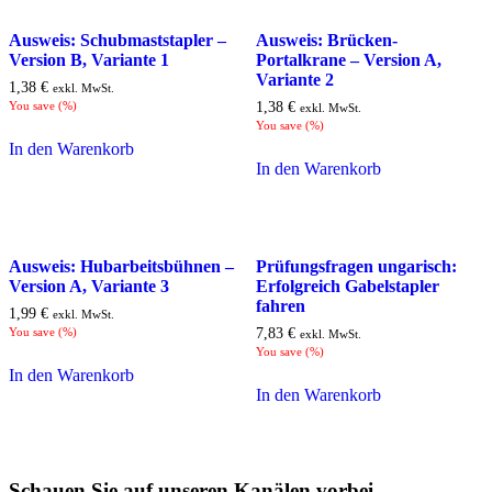
Ausweis: Schubmaststapler –
Ausweis: Brücken-
Version B, Variante 1
Portalkrane – Version A,
Variante 2
1,38
€
exkl. MwSt.
You save
(
%)
1,38
€
exkl. MwSt.
You save
(
%)
In den Warenkorb
In den Warenkorb
Ausweis: Hubarbeitsbühnen –
Prüfungsfragen ungarisch:
Version A, Variante 3
Erfolgreich Gabelstapler
fahren
1,99
€
exkl. MwSt.
You save
(
%)
7,83
€
exkl. MwSt.
You save
(
%)
In den Warenkorb
In den Warenkorb
Schauen Sie auf unseren Kanälen vorbei