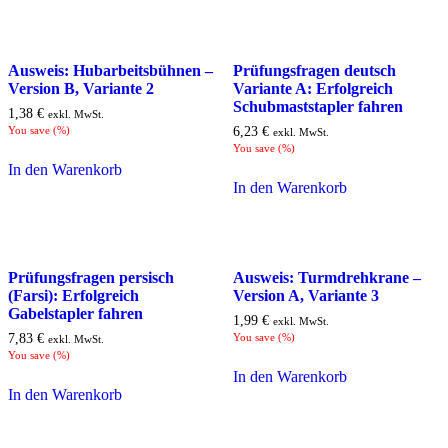
Ausweis: Hubarbeitsbühnen –
Prüfungsfragen deutsch
Version B, Variante 2
Variante A: Erfolgreich
Schubmaststapler fahren
1,38
€
exkl. MwSt.
You save
(
%)
6,23
€
exkl. MwSt.
You save
(
%)
In den Warenkorb
In den Warenkorb
Prüfungsfragen persisch
Ausweis: Turmdrehkrane –
(Farsi): Erfolgreich
Version A, Variante 3
Gabelstapler fahren
1,99
€
exkl. MwSt.
7,83
€
You save
(
%)
exkl. MwSt.
You save
(
%)
In den Warenkorb
In den Warenkorb