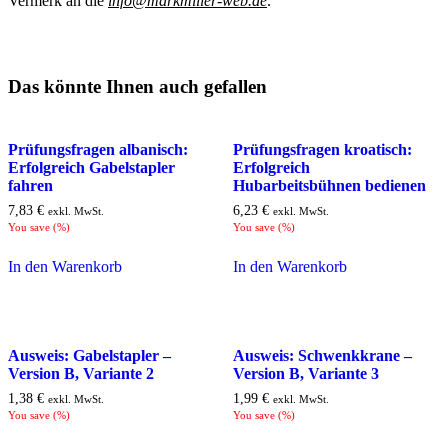
Vermerk an die
info@markmiller-web.de
.
Das könnte Ihnen auch gefallen
Prüfungsfragen albanisch:
Prüfungsfragen kroatisch:
Erfolgreich Gabelstapler
Erfolgreich
fahren
Hubarbeitsbühnen bedienen
7,83
€
6,23
€
exkl. MwSt.
exkl. MwSt.
You save
(
%)
You save
(
%)
In den Warenkorb
In den Warenkorb
Ausweis: Gabelstapler –
Ausweis: Schwenkkrane –
Version B, Variante 2
Version B, Variante 3
1,38
€
1,99
€
exkl. MwSt.
exkl. MwSt.
You save
(
%)
You save
(
%)