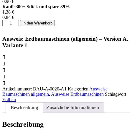
0,96
€
Kaufe 300+ Stück und spare 39%
1,38
€
0,84
€
Ausweis:
In den Warenkorb
Erdbaumaschinen
(allgemein)
-
Ausweis: Erdbaumaschinen (allgemein) – Version A,
Version
Variante 1
A,
Variante
1
Menge
Artikelnummer:
BAU-A-0020-A1
Kategorien
Ausweise
Baumaschinen allgemein
,
Ausweise Erdbaumaschinen
Schlagwort
Erdbau
Beschreibung
Zusätzliche Informationen
Beschreibung