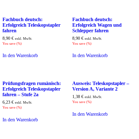
Fachbuch deutsch:
Fachbuch deutsch:
Erfolgreich Teleskopstapler
Erfolgreich Wagen und
fahren
Schlepper fahren
8,90
€
8,90
€
exkl. MwSt.
exkl. MwSt.
You save
(
%)
You save
(
%)
In den Warenkorb
In den Warenkorb
Prüfungsfragen rumänisch:
Ausweis: Teleskopstapler –
Erfolgreich Teleskopstapler
Version A, Variante 2
fahren – Stufe 2a
1,38
€
exkl. MwSt.
6,23
€
You save
(
%)
exkl. MwSt.
You save
(
%)
In den Warenkorb
In den Warenkorb