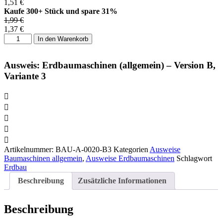
1,51
€
Kaufe 300+ Stück und spare 31%
1,99
€
1,37
€
Ausweis:
In den Warenkorb
Erdbaumaschinen
(allgemein)
-
Ausweis: Erdbaumaschinen (allgemein) – Version B,
Version
Variante 3
B,
Variante
3
Menge
Artikelnummer:
BAU-A-0020-B3
Kategorien
Ausweise
Baumaschinen allgemein
,
Ausweise Erdbaumaschinen
Schlagwort
Erdbau
Beschreibung
Zusätzliche Informationen
Beschreibung