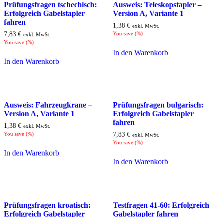
Prüfungsfragen tschechisch:
Ausweis: Teleskopstapler –
Erfolgreich Gabelstapler
Version A, Variante 1
fahren
1,38
€
exkl. MwSt.
7,83
€
You save
(
%)
exkl. MwSt.
You save
(
%)
In den Warenkorb
In den Warenkorb
Ausweis: Fahrzeugkrane –
Prüfungsfragen bulgarisch:
Version A, Variante 1
Erfolgreich Gabelstapler
fahren
1,38
€
exkl. MwSt.
You save
(
%)
7,83
€
exkl. MwSt.
You save
(
%)
In den Warenkorb
In den Warenkorb
Prüfungsfragen kroatisch:
Testfragen 41-60: Erfolgreich
Erfolgreich Gabelstapler
Gabelstapler fahren