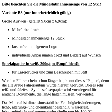
Bitte beachten Sie die Mindestabnahmemenge von 12 Stk.!
Variante B3 (nur innerbetrieblich gültig)
Größe Ausweis (gefaltet 9,8cm x 6,9cm):
Mehrfarbendruck
Mindestabnahmemenge 12 Stück
kostenfrei mit eigenem Logo
individuelle Anpassungen (Text und Bilder) auf Wunsch
Spezialpapier in weiß, 200g/qm (Empfohlen!):
für Laserdrucker und zum Beschreiben mit Stift
Wer den Führerschein schon länger hat, kennt dieses “Papier”, denn
die alte graue Fahrerlaubnis wurde hierauf gedruckt. Dieses sehr
reiß- und falzfeste Synthesefaserpapier wird vorwiegend für
amtliche Dokumente, die lange halten müssen, verwendet.
Das Material ist dimensionsstabil bei Feuchtigkeitsänderungen,
licht-, alterungs- und chemikalienbeständig, wasserfest,
lebensmittelecht und temperaturbeständig von bis 100 °C.