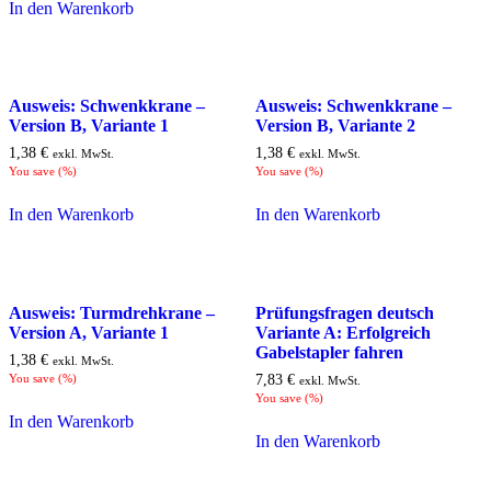
In den Warenkorb
Ausweis: Schwenkkrane –
Ausweis: Schwenkkrane –
Version B, Variante 1
Version B, Variante 2
1,38
€
1,38
€
exkl. MwSt.
exkl. MwSt.
You save
(
%)
You save
(
%)
In den Warenkorb
In den Warenkorb
Ausweis: Turmdrehkrane –
Prüfungsfragen deutsch
Version A, Variante 1
Variante A: Erfolgreich
Gabelstapler fahren
1,38
€
exkl. MwSt.
You save
(
%)
7,83
€
exkl. MwSt.
You save
(
%)
In den Warenkorb
In den Warenkorb