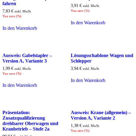
fahren
3,91
€
exkl. MwSt.
7,83
€
You save
(
%)
exkl. MwSt.
You save
(
%)
In den Warenkorb
In den Warenkorb
Ausweis: Gabelstapler –
Lösungsschablone Wagen und
Version A, Variante 3
Schlepper
1,99
€
3,94
€
exkl. MwSt.
exkl. MwSt.
You save
(
%)
In den Warenkorb
In den Warenkorb
Präsentation:
Ausweis: Krane (allgemein) –
Zusatzqualifizierung
Version A, Variante 2
drehbarer Oberwagen und
1,38
€
exkl. MwSt.
Kranbetrieb – Stufe 2a
You save
(
%)