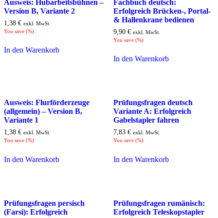
Ausweis: Hubarbeitsbühnen –
Fachbuch deutsch:
Version B, Variante 2
Erfolgreich Brücken-, Portal-
& Hallenkrane bedienen
1,38
€
exkl. MwSt.
You save
(
%)
9,90
€
exkl. MwSt.
You save
(
%)
In den Warenkorb
In den Warenkorb
Ausweis: Flurförderzeuge
Prüfungsfragen deutsch
(allgemein) – Version B,
Variante A: Erfolgreich
Variante 1
Gabelstapler fahren
1,38
€
7,83
€
exkl. MwSt.
exkl. MwSt.
You save
(
%)
You save
(
%)
In den Warenkorb
In den Warenkorb
Prüfungsfragen persisch
Prüfungsfragen rumänisch:
(Farsi): Erfolgreich
Erfolgreich Teleskopstapler