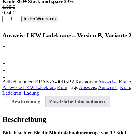
Kaufe 300+ Stück und spare 39%
1,38
€
0,84
€
Ausweis:
In den Warenkorb
LKW
Ladekrane
-
Ausweis: LKW Ladekrane – Version B, Variante 2
Version
B,
Variante
2
Menge
Artikelnummer:
KRAN-A-0010-B2
Kategorien
Ausweise Krane
,
Ausweise LKW-Ladekran
,
Kran
Tags
Ausweis
,
Ausweise
,
Kran
,
Ladekran
,
Ladung
Beschreibung
Zusätzliche Informationen
Beschreibung
Bitte beachten Sie die Mindestabnahmemenge von 12 Stk.!