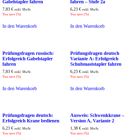
Gabelstapler fahren
fahren – Stufe 2a
7,83
€
6,23
€
exkl. MwSt.
exkl. MwSt.
You save
(
%)
You save
(
%)
In den Warenkorb
In den Warenkorb
Prüfungsfragen russisch:
Prüfungsfragen deutsch
Erfolgreich Gabelstapler
Variante A: Erfolgreich
fahren
Schubmaststapler fahren
7,83
€
6,23
€
exkl. MwSt.
exkl. MwSt.
You save
(
%)
You save
(
%)
In den Warenkorb
In den Warenkorb
Prüfungsfragen deutsch:
Ausweis: Schwenkkrane –
Erfolgreich Krane bedienen
Version A, Variante 2
6,23
€
1,38
€
exkl. MwSt.
exkl. MwSt.
You save
(
%)
You save
(
%)