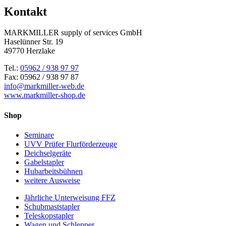
Kontakt
MARKMILLER supply of services GmbH
Haselünner Str. 19
49770 Herzlake
Tel.:
05962 / 938 97 97
Fax: 05962 / 938 97 87
info@markmiller-web.de
www.markmiller-shop.de
Shop
Seminare
UVV Prüfer Flurförderzeuge
Deichselgeräte
Gabelstapler
Hubarbeitsbühnen
weitere Ausweise
Jährliche Unterweisung FFZ
Schubmaststapler
Teleskopstapler
Wagen und Schlepper