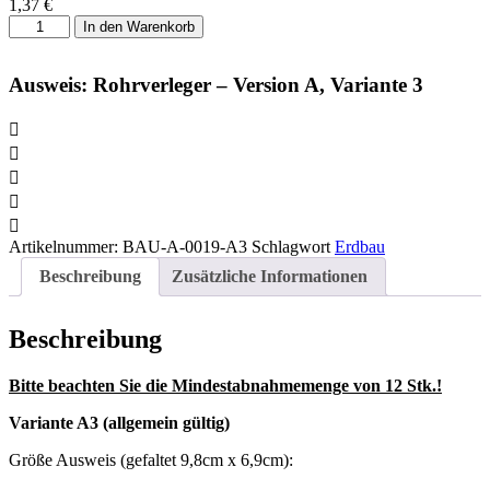
1,37
€
Ausweis:
In den Warenkorb
Rohrverleger
-
Version
Ausweis: Rohrverleger – Version A, Variante 3
A,
Variante
3
Menge
Artikelnummer:
BAU-A-0019-A3
Schlagwort
Erdbau
Beschreibung
Zusätzliche Informationen
Beschreibung
Bitte beachten Sie die Mindestabnahmemenge von 12 Stk.!
Variante A3 (allgemein gültig)
Größe Ausweis (gefaltet 9,8cm x 6,9cm):