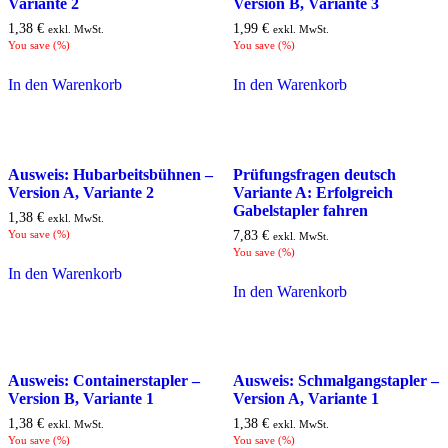
Variante 2
Version B, Variante 3
1,38
€
1,99
€
exkl. MwSt.
exkl. MwSt.
You save
(
%)
You save
(
%)
In den Warenkorb
In den Warenkorb
Ausweis: Hubarbeitsbühnen –
Prüfungsfragen deutsch
Version A, Variante 2
Variante A: Erfolgreich
Gabelstapler fahren
1,38
€
exkl. MwSt.
You save
(
%)
7,83
€
exkl. MwSt.
You save
(
%)
In den Warenkorb
In den Warenkorb
Ausweis: Containerstapler –
Ausweis: Schmalgangstapler –
Version B, Variante 1
Version A, Variante 1
1,38
€
1,38
€
exkl. MwSt.
exkl. MwSt.
You save
(
%)
You save
(
%)