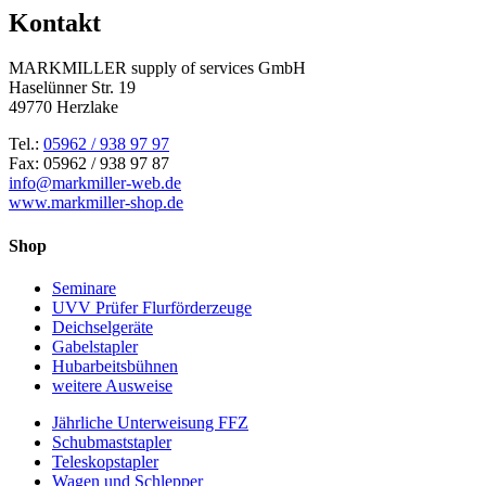
Kontakt
MARKMILLER supply of services GmbH
Haselünner Str. 19
49770 Herzlake
Tel.:
05962 / 938 97 97
Fax: 05962 / 938 97 87
info@markmiller-web.de
www.markmiller-shop.de
Shop
Seminare
UVV Prüfer Flurförderzeuge
Deichselgeräte
Gabelstapler
Hubarbeitsbühnen
weitere Ausweise
Jährliche Unterweisung FFZ
Schubmaststapler
Teleskopstapler
Wagen und Schlepper