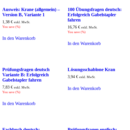
Ausweis: Krane (allgemein) –
100 Übungsfragen deutsch:
Version B, Variante 1
Erfolgreich Gabelstapler
fahren
1,38
€
exkl. MwSt.
You save
(
%)
16,76
€
exkl. MwSt.
You save
(
%)
In den Warenkorb
In den Warenkorb
Prüfungsfragen deutsch
Lösungsschablone Kran
Variante B: Erfolgreich
3,94
€
exkl. MwSt.
Gabelstapler fahren
7,83
€
exkl. MwSt.
In den Warenkorb
You save
(
%)
In den Warenkorb
Fachbuch deutsch:
Prüfungsfragen englisch: