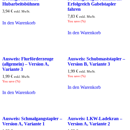
Hubarbeitsbühnen
Erfolgreich Gabelstapler
fahren
3,94
€
exkl. MwSt.
7,83
€
exkl. MwSt.
You save
(
%)
In den Warenkorb
In den Warenkorb
Ausweis: Flurförderzeuge
Ausweis: Schubmaststapler –
(allgemein) – Version A,
Version B, Variante 3
Variante 3
1,99
€
exkl. MwSt.
1,99
€
You save
(
%)
exkl. MwSt.
You save
(
%)
In den Warenkorb
In den Warenkorb
Ausweis: Schmalgangstapler –
Ausweis: LKW-Ladekran –
Version A, Variante 1
Version A, Variante 2