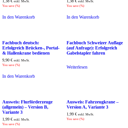
1,38
€
1,38
€
exkl. MwSt.
exkl. MwSt.
You save
(
%)
You save
(
%)
In den Warenkorb
In den Warenkorb
Fachbuch deutsch:
Fachbuch Schweizer Auflage
Erfolgreich Brücken-, Portal-
(auf Anfrage): Erfolgreich
& Hallenkrane bedienen
Gabelstapler fahren
9,90
€
exkl. MwSt.
You save
(
%)
Weiterlesen
In den Warenkorb
Ausweis: Flurförderzeuge
Ausweis: Fahrzeugkrane –
(allgemein) – Version B,
Version A, Variante 3
Variante 3
1,99
€
exkl. MwSt.
1,99
€
You save
(
%)
exkl. MwSt.
You save
(
%)