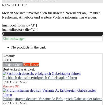
NEWSLETTER
Melden Sie sich unverbindlich für unseren Newsletter an, um über
Neuheiten, Angebote und weitere Vorteile informiert zu werden.
[mailpoet_form id="3"]
[namedirectory dir="2"]
0
Einkaufswagen
No products in the cart.
Gesamt:
0,00
€
Zur Kasse
Update Cart
Bestverkaufte Artikel:
Fachbuch deutsch: erfolgreich Gabelstapler fahren
9,90
€
exkl. MwSt.
You save
(
%)
Prüfungsfragen deutsch Variante A: Erfolgreich Gabelstapler fahren
7,83
€
exkl. MwSt.