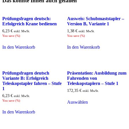
Das könnte Ihnen auch gefallen
Prüfungsfragen deutsch:
Ausweis: Schubmaststapler –
Erfolgreich Krane bedienen
Version B, Variante 1
6,23
€
1,38
€
exkl. MwSt.
exkl. MwSt.
You save
(
%)
You save
(
%)
In den Warenkorb
In den Warenkorb
Prüfungsfragen deutsch
Präsentation: Ausbildung zum
Variante B: Erfolgreich
Fahrenden von
Teleskopstapler fahren – Stufe
Teleskopstaplern – Stufe 1
1
172,35
€
exkl. MwSt.
6,23
€
exkl. MwSt.
You save
(
%)
Auswählen
In den Warenkorb