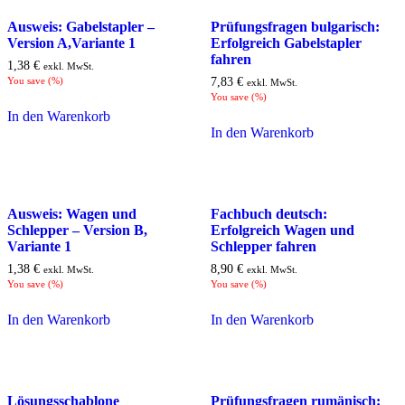
Ausweis: Gabelstapler –
Prüfungsfragen bulgarisch:
Version A,Variante 1
Erfolgreich Gabelstapler
fahren
1,38
€
exkl. MwSt.
You save
(
%)
7,83
€
exkl. MwSt.
You save
(
%)
In den Warenkorb
In den Warenkorb
Ausweis: Wagen und
Fachbuch deutsch:
Schlepper – Version B,
Erfolgreich Wagen und
Variante 1
Schlepper fahren
1,38
€
8,90
€
exkl. MwSt.
exkl. MwSt.
You save
(
%)
You save
(
%)
In den Warenkorb
In den Warenkorb
Lösungsschablone
Prüfungsfragen rumänisch: