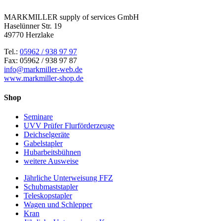
MARKMILLER supply of services GmbH
Haselünner Str. 19
49770 Herzlake
Tel.:
05962 / 938 97 97
Fax: 05962 / 938 97 87
info@markmiller-web.de
www.markmiller-shop.de
Shop
Seminare
UVV Prüfer Flurförderzeuge
Deichselgeräte
Gabelstapler
Hubarbeitsbühnen
weitere Ausweise
Jährliche Unterweisung FFZ
Schubmaststapler
Teleskopstapler
Wagen und Schlepper
Kran