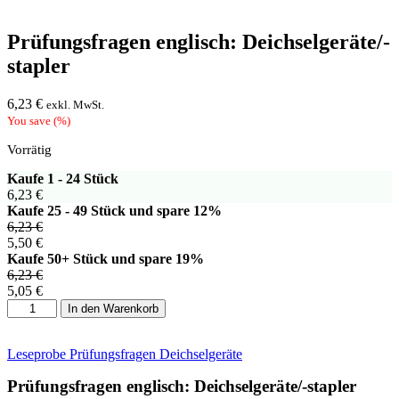
Prüfungsfragen englisch: Deichselgeräte/-
stapler
6,23
€
exkl. MwSt.
You save
(
%)
Vorrätig
Kaufe 1 - 24 Stück
6,23
€
Kaufe 25 - 49 Stück und spare 12%
6,23
€
5,50
€
Kaufe 50+ Stück und spare 19%
6,23
€
5,05
€
Prüfungsfragen
In den Warenkorb
englisch:
Deichselgeräte/-
stapler
Leseprobe Prüfungsfragen Deichselgeräte
Menge
Prüfungsfragen englisch: Deichselgeräte/-stapler