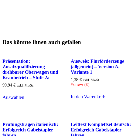
Das könnte Ihnen auch gefallen
Präsentation:
Ausweis: Flurförderzeuge
Zusatzqualifizierung
(allgemein) – Version A,
drehbarer Oberwagen und
Variante 1
Kranbetrieb – Stufe 2a
1,38
€
exkl. MwSt.
99,94
€
You save
(
%)
exkl. MwSt.
In den Warenkorb
Auswählen
Prüfungsfragen italienisch:
Leittext Komplettset deutsch:
Erfolgreich Gabelstapler
Erfolgreich Gabelstapler
fahren
fahren