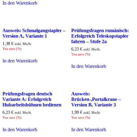
In den Warenkorb
Ausweis: Schmalgangstapler –
Prüfungsfragen rumänisch:
Version A, Variante 1
Erfolgreich Teleskopstapler
fahren – Stufe 2a
1,38
€
exkl. MwSt.
You save
(
%)
6,23
€
exkl. MwSt.
You save
(
%)
In den Warenkorb
In den Warenkorb
Prüfungsfragen deutsch
Ausweis:
Variante A: Erfolgreich
Brücken-,Portalkrane –
Hubarbeitsbühnen bedienen
Version B, Variante 3
6,23
€
1,99
€
exkl. MwSt.
exkl. MwSt.
You save
(
%)
You save
(
%)
In den Warenkorb
In den Warenkorb