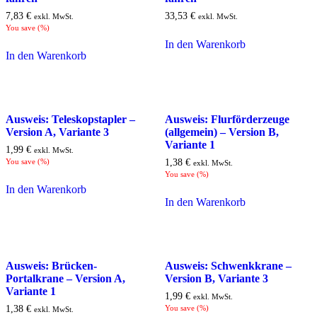
7,83
€
33,53
€
exkl. MwSt.
exkl. MwSt.
You save
(
%)
In den Warenkorb
In den Warenkorb
Ausweis: Teleskopstapler –
Ausweis: Flurförderzeuge
Version A, Variante 3
(allgemein) – Version B,
Variante 1
1,99
€
exkl. MwSt.
You save
(
%)
1,38
€
exkl. MwSt.
You save
(
%)
In den Warenkorb
In den Warenkorb
Ausweis: Brücken-
Ausweis: Schwenkkrane –
Portalkrane – Version A,
Version B, Variante 3
Variante 1
1,99
€
exkl. MwSt.
1,38
€
You save
(
%)
exkl. MwSt.