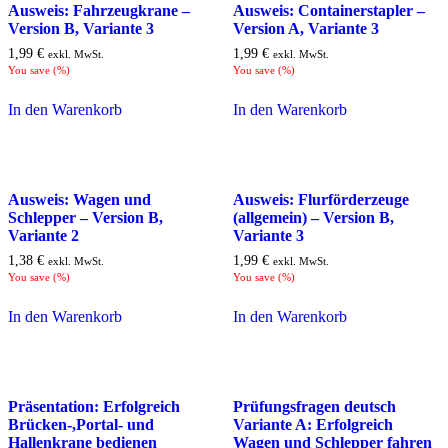
Ausweis: Fahrzeugkrane –
Ausweis: Containerstapler –
Version B, Variante 3
Version A, Variante 3
1,99
€
1,99
€
exkl. MwSt.
exkl. MwSt.
You save
(
%)
You save
(
%)
In den Warenkorb
In den Warenkorb
Ausweis: Wagen und
Ausweis: Flurförderzeuge
Schlepper – Version B,
(allgemein) – Version B,
Variante 2
Variante 3
1,38
€
1,99
€
exkl. MwSt.
exkl. MwSt.
You save
(
%)
You save
(
%)
In den Warenkorb
In den Warenkorb
Präsentation: Erfolgreich
Prüfungsfragen deutsch
Brücken-,Portal- und
Variante A: Erfolgreich
Hallenkrane bedienen
Wagen und Schlepper fahren