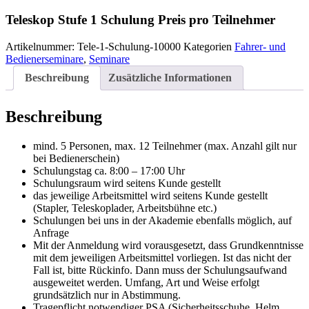
1
Schulung
Teleskop Stufe 1 Schulung Preis pro Teilnehmer
Preis
pro
Artikelnummer:
Tele-1-Schulung-10000
Kategorien
Fahrer- und
Teilnehmer
Bedienerseminare
,
Seminare
Menge
Beschreibung
Zusätzliche Informationen
Beschreibung
mind. 5 Personen, max. 12 Teilnehmer (max. Anzahl gilt nur
bei Bedienerschein)
Schulungstag ca. 8:00 – 17:00 Uhr
Schulungsraum wird seitens Kunde gestellt
das jeweilige Arbeitsmittel wird seitens Kunde gestellt
(Stapler, Teleskoplader, Arbeitsbühne etc.)
Schulungen bei uns in der Akademie ebenfalls möglich, auf
Anfrage
Mit der Anmeldung wird vorausgesetzt, dass Grundkenntnisse
mit dem jeweiligen Arbeitsmittel vorliegen. Ist das nicht der
Fall ist, bitte Rückinfo. Dann muss der Schulungsaufwand
ausgeweitet werden. Umfang, Art und Weise erfolgt
grundsätzlich nur in Abstimmung.
Tragepflicht notwendiger PSA (Sicherheitsschuhe, Helm,