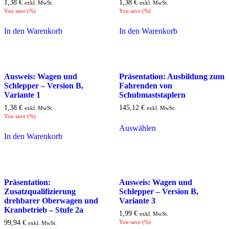
1,38
€
1,38
€
exkl. MwSt.
exkl. MwSt.
You save
(
%)
You save
(
%)
In den Warenkorb
In den Warenkorb
Ausweis: Wagen und
Präsentation: Ausbildung zum
Schlepper – Version B,
Fahrenden von
Variante 1
Schubmaststaplern
1,38
€
145,12
€
exkl. MwSt.
exkl. MwSt.
You save
(
%)
Auswählen
In den Warenkorb
Präsentation:
Ausweis: Wagen und
Zusatzqualifizierung
Schlepper – Version B,
drehbarer Oberwagen und
Variante 3
Kranbetrieb – Stufe 2a
1,99
€
exkl. MwSt.
99,94
€
You save
(
%)
exkl. MwSt.