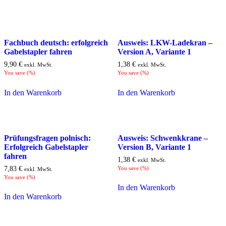
Fachbuch deutsch: erfolgreich
Ausweis: LKW-Ladekran –
Gabelstapler fahren
Version A, Variante 1
9,90
€
1,38
€
exkl. MwSt.
exkl. MwSt.
You save
(
%)
You save
(
%)
In den Warenkorb
In den Warenkorb
Prüfungsfragen polnisch:
Ausweis: Schwenkkrane –
Erfolgreich Gabelstapler
Version B, Variante 1
fahren
1,38
€
exkl. MwSt.
7,83
€
You save
(
%)
exkl. MwSt.
You save
(
%)
In den Warenkorb
In den Warenkorb