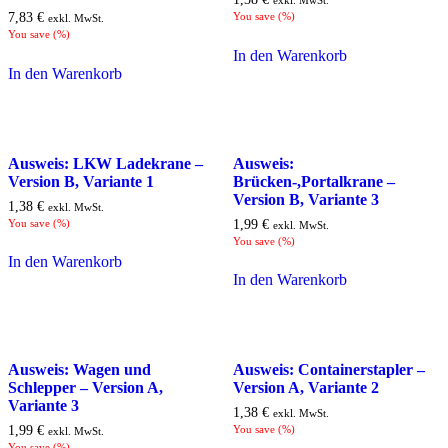
7,83
€
You save
(
%)
exkl. MwSt.
You save
(
%)
In den Warenkorb
In den Warenkorb
Ausweis: LKW Ladekrane –
Ausweis:
Version B, Variante 1
Brücken-,Portalkrane –
Version B, Variante 3
1,38
€
exkl. MwSt.
You save
(
%)
1,99
€
exkl. MwSt.
You save
(
%)
In den Warenkorb
In den Warenkorb
Ausweis: Wagen und
Ausweis: Containerstapler –
Schlepper – Version A,
Version A, Variante 2
Variante 3
1,38
€
exkl. MwSt.
1,99
€
You save
(
%)
exkl. MwSt.
You save
(
%)