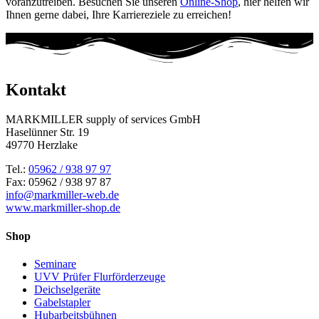
voranzutreiben. Besuchen Sie unseren
Online-Shop
, hier helfen wir
Ihnen gerne dabei, Ihre Karriereziele zu erreichen!
Kontakt
MARKMILLER supply of services GmbH
Haselünner Str. 19
49770 Herzlake
Tel.:
05962 / 938 97 97
Fax: 05962 / 938 97 87
info@markmiller-web.de
www.markmiller-shop.de
Shop
Seminare
UVV Prüfer Flurförderzeuge
Deichselgeräte
Gabelstapler
Hubarbeitsbühnen