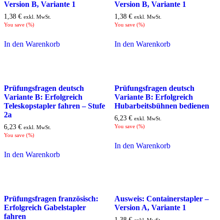
Version B, Variante 1
Version B, Variante 1
1,38
€
1,38
€
exkl. MwSt.
exkl. MwSt.
You save
(
%)
You save
(
%)
In den Warenkorb
In den Warenkorb
Prüfungsfragen deutsch
Prüfungsfragen deutsch
Variante B: Erfolgreich
Variante B: Erfolgreich
Teleskopstapler fahren – Stufe
Hubarbeitsbühnen bedienen
2a
6,23
€
exkl. MwSt.
6,23
€
You save
(
%)
exkl. MwSt.
You save
(
%)
In den Warenkorb
In den Warenkorb
Prüfungsfragen französisch:
Ausweis: Containerstapler –
Erfolgreich Gabelstapler
Version A, Variante 1
fahren
1,38
€
exkl. MwSt.