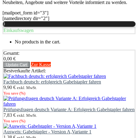
Neuheiten, Angebote und weitere Vorteile informiert zu werden.
[mailpoet_form id="3"]
[namedirectory dir="2"]
0
Einkaufswagen
No products in the cart.
Gesamt:
0,00
€
Zur Kasse
Update Cart
Bestverkaufte Artikel:
Fachbuch deutsch: erfolgreich Gabelstapler fahren
9,90
€
exkl. MwSt.
You save
(
%)
Prüfungsfragen deutsch Variante A: Erfolgreich Gabelstapler fahren
7,83
€
exkl. MwSt.
You save
(
%)
Ausweis: Gabelstapler - Version A,Variante 1
1,38
€
exkl. MwSt.