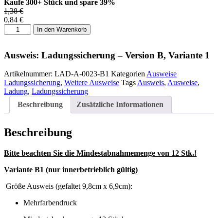
Kaufe 300+ Stück und spare 39%
1,38
€
0,84
€
Ausweis:
In den Warenkorb
Ladungssicherung
-
Version
Ausweis: Ladungssicherung – Version B, Variante 1
B,
Variante
Artikelnummer:
LAD-A-0023-B1
Kategorien
Ausweise
1
Ladungssicherung
,
Weitere Ausweise
Tags
Ausweis
,
Ausweise
,
Menge
Ladung
,
Ladungssicherung
Beschreibung
Zusätzliche Informationen
Beschreibung
Bitte beachten Sie die Mindestabnahmemenge von 12 Stk.!
Variante B1 (nur innerbetrieblich gültig)
Größe Ausweis (gefaltet 9,8cm x 6,9cm):
Mehrfarbendruck