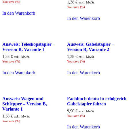
You save
(
%)
1,38
€
exkl. MwSt.
You save
(
%)
In den Warenkorb
In den Warenkorb
Ausweis: Teleskopstapler –
Ausweis: Gabelstapler –
Version B, Variante 1
Version B, Variante 2
1,38
€
1,38
€
exkl. MwSt.
exkl. MwSt.
You save
(
%)
You save
(
%)
In den Warenkorb
In den Warenkorb
Ausweis: Wagen und
Fachbuch deutsch: erfolgreich
Schlepper – Version B,
Gabelstapler fahren
Variante 1
9,90
€
exkl. MwSt.
1,38
€
You save
(
%)
exkl. MwSt.
You save
(
%)
In den Warenkorb