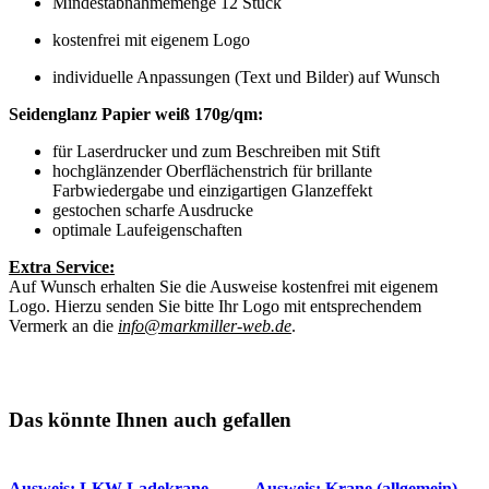
Mindestabnahmemenge 12 Stück
kostenfrei mit eigenem Logo
individuelle Anpassungen (Text und Bilder) auf Wunsch
Seidenglanz Papier weiß 170g/qm:
für Laserdrucker und zum Beschreiben mit Stift
hochglänzender Oberflächenstrich für brillante
Farbwiedergabe und einzigartigen Glanzeffekt
gestochen scharfe Ausdrucke
optimale Laufeigenschaften
Extra Service:
Auf Wunsch erhalten Sie die Ausweise kostenfrei mit eigenem
Logo. Hierzu senden Sie bitte Ihr Logo mit entsprechendem
Vermerk an die
info@markmiller-web.de
.
Das könnte Ihnen auch gefallen
Ausweis: LKW Ladekrane –
Ausweis: Krane (allgemein) –