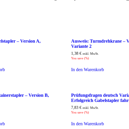
lstapler – Version A,
Ausweis: Turmdrehkrane – V
Variante 2
1,38
€
exkl. MwSt.
You save
(
%)
orb
In den Warenkorb
ainerstapler – Version B,
Prüfungsfragen deutsch Vari
Erfolgreich Gabelstapler fah
7,83
€
exkl. MwSt.
You save
(
%)
orb
In den Warenkorb