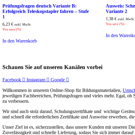
Prüfungsfragen deutsch Variante B:
Ausweis: Schm
Erfolgreich Teleskopstapler fahren – Stufe
Variante 2
1
1,38
€
exkl. MwSt.
6,23
€
You save
(
%)
exkl. MwSt.
You save
(
%)
In den Warenk
In den Warenkorb
Schauen Sie auf unseren Kanälen vorbei
Facebook
Instagram
Google
Willkommen in unserem Online-Shop für Bildungsmaterialien,
Umsch
jeweiligen Fachbereichen, Prüfungsfragen und vieles mehr. Egal, ob S
zu verbessern.
Wir sind auch stolz darauf, Schulungszertifikate und wichtige Gerät
und schnell die erforderlichen Zertifikate und Ausweise erwerben, d
Unser Ziel ist es, sicherzustellen, dass unsere Kunden mit unseren Di
Zuverlässigkeit und schnelle Lieferung, sodass Sie sich immer darauf