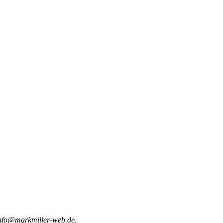
nfo@markmiller-web.de
.