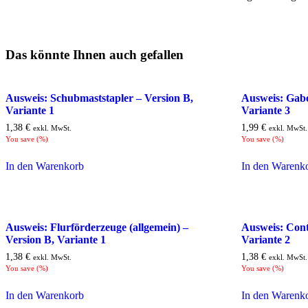
Das könnte Ihnen auch gefallen
Ausweis: Schubmaststapler – Version B,
Ausweis: Gabe
Variante 1
Variante 3
1,38
€
1,99
€
exkl. MwSt.
exkl. MwSt.
You save
(
%)
You save
(
%)
In den Warenkorb
In den Warenk
Ausweis: Flurförderzeuge (allgemein) –
Ausweis: Cont
Version B, Variante 1
Variante 2
1,38
€
1,38
€
exkl. MwSt.
exkl. MwSt.
You save
(
%)
You save
(
%)
In den Warenkorb
In den Warenk