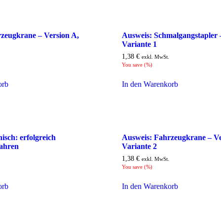
zeugkrane – Version A,
Ausweis: Schmalgangstapler 
Variante 1
1,38
€
exkl. MwSt.
You save
(
%)
orb
In den Warenkorb
isch: erfolgreich
Ausweis: Fahrzeugkrane – Ve
fahren
Variante 2
1,38
€
exkl. MwSt.
You save
(
%)
orb
In den Warenkorb