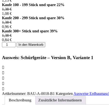
1,15
€
Kaufe 100 - 199 Stück und spare 22%
1,38
€
1,08
€
Kaufe 200 - 299 Stück und spare 30%
1,38
€
0,96
€
Kaufe 300+ Stück und spare 39%
1,38
€
0,84
€
Ausweis:
In den Warenkorb
Schürfgeräte
-
Version
Ausweis: Schürfgeräte – Version B, Variante 1
B,
Variante
1
Menge
Artikelnummer:
BAU-A-0018-B1
Kategorien
Ausweise Erdbaumasc
Beschreibung
Zusätzliche Informationen