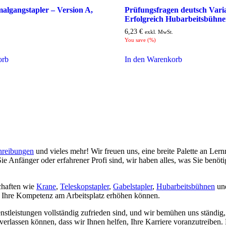
algangstapler – Version A,
Prüfungsfragen deutsch Vari
Erfolgreich Hubarbeitsbühne
6,23
€
exkl. MwSt.
You save
(
%)
orb
In den Warenkorb
reibungen
und vieles mehr! Wir freuen uns, eine breite Palette an Lern
ie Anfänger oder erfahrener Profi sind, wir haben alles, was Sie benö
schaften wie
Krane
,
Teleskopstapler
,
Gabelstapler
,
Hubarbeitsbühnen
und
ie Ihre Kompetenz am Arbeitsplatz erhöhen können.
enstleistungen vollständig zufrieden sind, und wir bemühen uns ständig
 verlassen können, dass wir Ihnen helfen, Ihre Karriere voranzutreiben