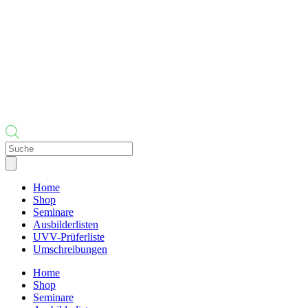
Products
search
Home
Shop
Seminare
Ausbilderlisten
UVV-Prüferliste
Umschreibungen
Home
Shop
Seminare