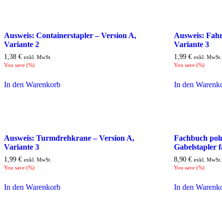
Ausweis: Containerstapler – Version A,
Ausweis: Fahr
Variante 2
Variante 3
1,38
€
1,99
€
exkl. MwSt.
exkl. MwSt.
You save
(
%)
You save
(
%)
In den Warenkorb
In den Warenk
Ausweis: Turmdrehkrane – Version A,
Fachbuch poln
Variante 3
Gabelstapler 
1,99
€
8,90
€
exkl. MwSt.
exkl. MwSt.
You save
(
%)
You save
(
%)
In den Warenkorb
In den Warenk