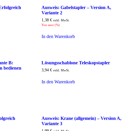
Erfolgreich
Ausweis: Gabelstapler – Version A,
Variante 2
1,38
€
exkl. MwSt.
You save
(
%)
In den Warenkorb
ante B:
Lösungsschablone Teleskopstapler
n bedienen
3,94
€
exkl. MwSt.
In den Warenkorb
olgreich
Ausweis: Krane (allgemein) – Version A,
Variante 3
1,99
€