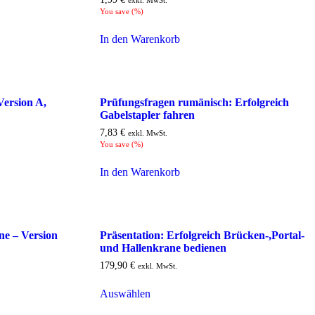
exkl. MwSt.
You save
(
%)
In den Warenkorb
Version A,
Prüfungsfragen rumänisch: Erfolgreich
Gabelstapler fahren
7,83
€
exkl. MwSt.
You save
(
%)
In den Warenkorb
ne – Version
Präsentation: Erfolgreich Brücken-,Portal-
und Hallenkrane bedienen
179,90
€
exkl. MwSt.
Auswählen