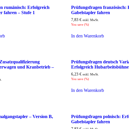
n rumänisch: Erfolgreich
Prüfungsfragen französisch: 
r fahren – Stufe 1
Gabelstapler fahren
7,83
€
exkl. MwSt.
You save
(
%)
orb
In den Warenkorb
 Zusatzqualifizierung
Prüfungsfragen deutsch Vari
erwagen und Kranbetrieb –
Erfolgreich Hubarbeitsbühne
6,23
€
exkl. MwSt.
You save
(
%)
t.
In den Warenkorb
algangstapler – Version B,
Prüfungsfragen polnisch: Erf
Gabelstapler fahren
7,83
€