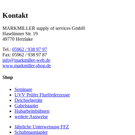
Kontakt
MARKMILLER supply of services GmbH
Haselünner Str. 19
49770 Herzlake
Tel.:
05962 / 938 97 97
Fax: 05962 / 938 97 87
info@markmiller-web.de
www.markmiller-shop.de
Shop
Seminare
UVV Prüfer Flurförderzeuge
Deichselgeräte
Gabelstapler
Hubarbeitsbühnen
weitere Ausweise
Jährliche Unterweisung FFZ
Schubmaststapler