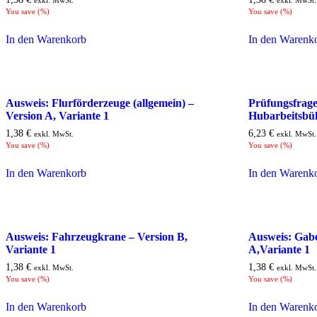
exkl. MwSt.
exkl. MwSt.
You save
(
%)
You save
(
%)
In den Warenkorb
In den Warenk
Ausweis: Flurförderzeuge (allgemein) –
Prüfungsfrage
Version A, Variante 1
Hubarbeitsbü
1,38
€
6,23
€
exkl. MwSt.
exkl. MwSt.
You save
(
%)
You save
(
%)
In den Warenkorb
In den Warenk
Ausweis: Fahrzeugkrane – Version B,
Ausweis: Gabe
Variante 1
A,Variante 1
1,38
€
1,38
€
exkl. MwSt.
exkl. MwSt.
You save
(
%)
You save
(
%)
In den Warenkorb
In den Warenk