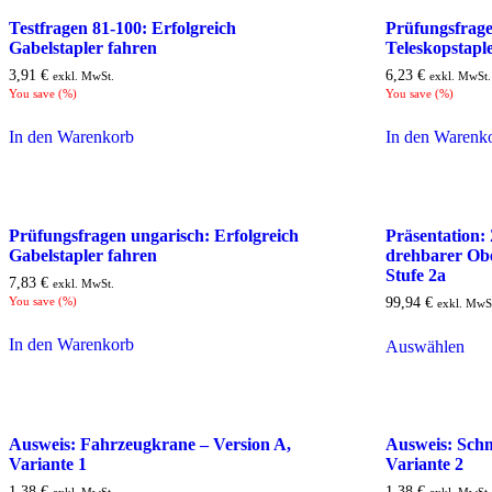
Testfragen 81-100: Erfolgreich
Prüfungsfrage
Gabelstapler fahren
Teleskopstaple
3,91
€
6,23
€
exkl. MwSt.
exkl. MwSt.
You save
(
%)
You save
(
%)
In den Warenkorb
In den Warenk
Prüfungsfragen ungarisch: Erfolgreich
Präsentation:
Gabelstapler fahren
drehbarer Ob
Stufe 2a
7,83
€
exkl. MwSt.
You save
(
%)
99,94
€
exkl. MwS
In den Warenkorb
Auswählen
Ausweis: Fahrzeugkrane – Version A,
Ausweis: Schm
Variante 1
Variante 2
1,38
€
1,38
€