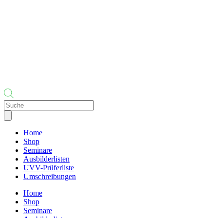
Products
search
Home
Shop
Seminare
Ausbilderlisten
UVV-Prüferliste
Umschreibungen
Home
Shop
Seminare