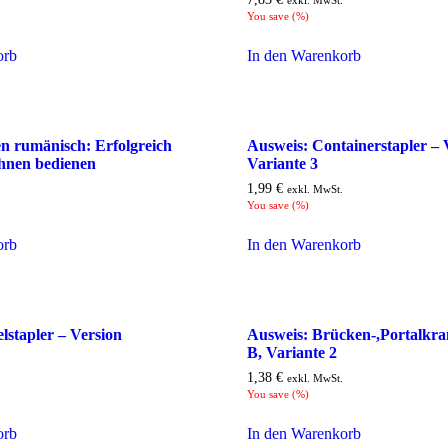
exkl. MwSt.
You save
(
%)
orb
In den Warenkorb
n rumänisch: Erfolgreich
Ausweis: Containerstapler – 
hnen bedienen
Variante 3
1,99
€
exkl. MwSt.
You save
(
%)
orb
In den Warenkorb
lstapler – Version
Ausweis: Brücken-,Portalkra
B, Variante 2
1,38
€
exkl. MwSt.
You save
(
%)
orb
In den Warenkorb